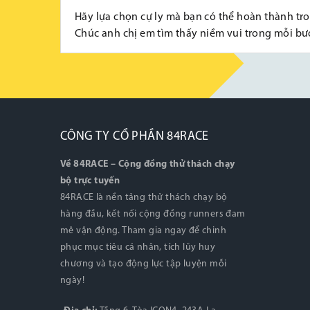
Hãy lựa chọn cự ly mà bạn có thể hoàn thành tro
Chúc anh chị em tìm thấy niềm vui trong mỗi bư
CÔNG TY CỔ PHẦN 84RACE
Về 84RACE – Cộng đồng thử thách chạy
bộ trực tuyến
84RACE là nền tảng thử thách chạy bộ
hàng đầu, kết nối cộng đồng runners đam
mê vận động. Tham gia ngay để chinh
phục mục tiêu cá nhân, tích lũy huy
chương và tạo động lực tập luyện mỗi
ngày!