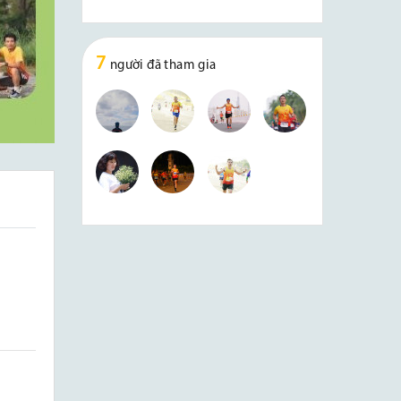
7
người đã tham gia