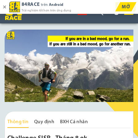
84RACE
trên
Android
MỞ
Trải nghiệm tốt hơn trên ứng dụng
Thông tin
Quy định
BXH Cá nhân