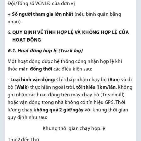
Đội/Tổng số VCNLĐ của đơn vị
+ Số người tham gia lớn nhất
(nếu bình quân bằng
nhau)
QUY ĐỊNH VỀ TÍNH HỢP LỆ VÀ KHÔNG HỢP LỆ CỦA
HOẠT ĐỘNG
6.1. Hoạt động hợp lệ (Track log)
Một hoạt động được hệ thống công nhận hợp lệ khi
thỏa mãn
đồng thời
các điều kiện sau:
-
Loại hình vận động:
Chỉ chấp nhận chạy bộ (
Run
) và đi
bộ (
Walk
) thực hiện ngoài trời,
tối thiểu 1km/lần
. Không
ghi nhận các hoạt động trên máy chạy bộ (Treadmill)
hoặc vận động trong nhà không có tín hiệu GPS. Thời
lượng chạy
không quá 2 giờ/ngày
với khung thời gian
quy định như sau:
Khung thời gian chạy hợp lệ
Thứ 2 đến Thứ