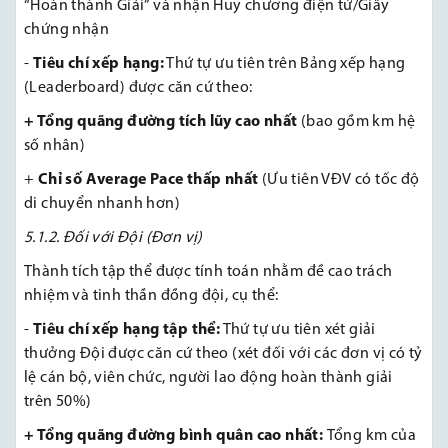
“Hoàn thành Giải” và nhận Huy chương điện tử/Giấy
chứng nhận
-
Tiêu chí xếp hạng:
Thứ tự ưu tiên trên Bảng xếp hạng
(Leaderboard) được căn cứ theo:
+ Tổng quãng đường tích lũy cao nhất
(bao gồm km hệ
số nhân)
+
Chỉ số Average Pace thấp nhất
(Ưu tiên VĐV có tốc độ
di chuyển nhanh hơn)
5.1.2. Đối với Đội (Đơn vị)
Thành tích tập thể được tính toán nhằm đề cao trách
nhiệm và tinh thần đồng đội, cụ thể:
-
Tiêu chí xếp hạng tập thể:
Thứ tự ưu tiên xét giải
thưởng Đội được căn cứ theo (xét đối với các đơn vị có tỷ
lệ cán bộ, viên chức, người lao động hoàn thành giải
trên 50%)
+ Tổng quãng đường bình quân cao nhất:
Tổng km của