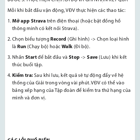
BƯỚC 3: THỰC HIỆN CHẠY/ĐI BỘ VÀ GHI NHẬN KẾT QUẢ
Mỗi khi bắt đầu vận động, VĐV thực hiện các thao tác:
Mở app Strava
trên điện thoại (hoặc bật đồng hồ
thông minh có kết nối Strava).
Chọn biểu tượng
Record
(Ghi hình) -> Chọn loại hình
là
Run
(Chạy bộ) hoặc
Walk
(Đi bộ).
Nhấn
Start
để bắt đầu và
Stop
->
Save
(Lưu) khi kết
thúc buổi tập.
Kiểm tra:
Sau khi lưu, kết quả sẽ tự động đẩy về hệ
thống của Giải trong vòng vài phút. VĐV có thể vào
bảng xếp hạng của Tập đoàn để kiểm tra thứ hạng của
mình và đơn vị.