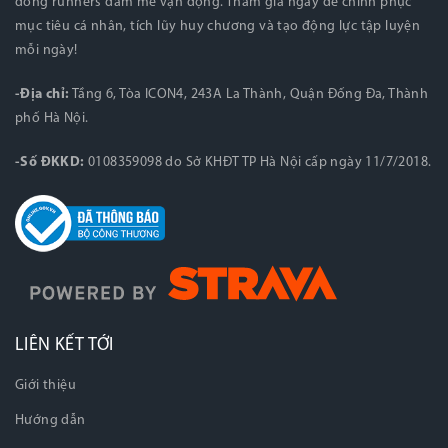
đồng runners đam mê vận động. Tham gia ngay để chinh phục
mục tiêu cá nhân, tích lũy huy chương và tạo động lực tập luyện
mỗi ngày!
-Địa chỉ:
Tầng 6, Tòa ICON4, 243A La Thành, Quận Đống Đa, Thành
phố Hà Nội.
-Số ĐKKD:
0108359098 do Sở KHĐT TP Hà Nội cấp ngày 11/7/2018.
LIÊN KẾT TỚI
Giới thiệu
Hướng dẫn