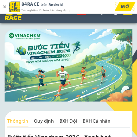
84RACE
trên
Android
MỞ
Trải nghiệm tốt hơn trên ứng dụng
Thông tin
Quy định
BXH Đội
BXH Cá nhân