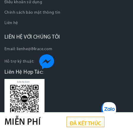
Điều khoản sử dụng
Chính sách bảo mật thông tin
Liên hệ
LIÊN HỆ VỚI CHÚNG TÔI
Email:
lienhe@84race.com
Hỗ trợ kỹ thuật:
Liên Hệ Hợp Tác:
MIỄN PHÍ
ĐÃ KẾT THÚC
Tải ứng dụng di động