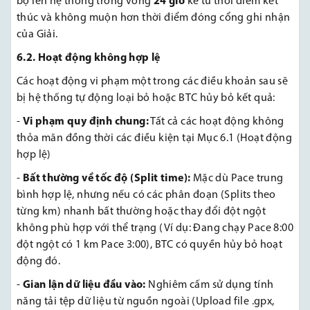
bộ lên hệ thống trong vòng
24 giờ
kể từ thời điểm kết
thúc và không muộn hơn thời điểm đóng cổng ghi nhận
của Giải.
6.2. Hoạt động không hợp lệ
Các hoạt động vi phạm một trong các điều khoản sau sẽ
bị hệ thống tự động loại bỏ hoặc BTC hủy bỏ kết quả:
-
Vi phạm quy định chung:
Tất cả các hoạt động không
thỏa mãn đồng thời các điều kiện tại Mục 6.1 (Hoạt động
hợp lệ)
-
Bất thường về tốc độ (Split time):
Mặc dù Pace trung
bình hợp lệ, nhưng nếu có các phân đoạn (Splits theo
từng km) nhanh bất thường hoặc thay đổi đột ngột
không phù hợp với thể trạng (Ví dụ: Đang chạy Pace 8:00
đột ngột có 1 km Pace 3:00), BTC có quyền hủy bỏ hoạt
động đó.
-
Gian lận dữ liệu đầu vào:
Nghiêm cấm sử dụng tính
năng tải tệp dữ liệu từ nguồn ngoài (Upload file .gpx,