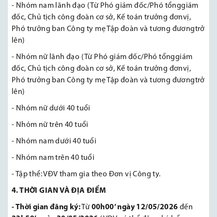
-
Nhóm
nam
lãnh
đạo
(
Từ
Phó
giám
đốc
/
Phó
tổng
giám
đốc
,
Chủ
tịch
công
đoàn
cơ
sở
,
Kế
toán
trưởng
đơn
vị
,
Phó
trưởng
ban Công ty
mẹ
Tập
đoàn
và
tương
đương
trở
lên
)
-
Nhóm
nữ
lãnh
đạo
(
Từ
Phó
giám
đốc
/
Phó
tổng
giám
đốc
,
Chủ
tịch
công
đoàn
cơ
sở
,
Kế
toán
trưởng
đơn
vị
,
Phó
trưởng
ban Công ty
mẹ
Tập
đoàn
và
tương
đương
trở
lên
)
- Nhóm nữ dưới 40 tuổi
- Nhóm nữ trên 40 tuổi
- Nhóm nam dưới 40 tuổi
- Nhóm nam trên 40 tuổi
- Tập thể: VĐV tham gia theo Đơn vị Công ty.
4. THỜI GIAN VÀ ĐỊA ĐIỂM
- Thời gian đăng ký:
Từ
00h00’ ngày 12/05/2026
đến