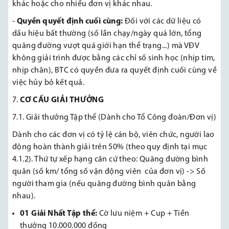
khác hoặc cho nhiều đơn vị khác nhau.
-
Quyền quyết định cuối cùng:
Đối với các dữ liệu có
dấu hiệu bất thường (số lần chạy/ngày quá lớn, tổng
quãng đường vượt quá giới hạn thể trạng...) mà VĐV
không giải trình được bằng các chỉ số sinh học (nhịp tim,
nhịp chân), BTC có quyền đưa ra quyết định cuối cùng về
việc hủy bỏ kết quả.
CƠ CẤU GIẢI THƯỞNG
7.1. Giải thưởng Tập thể (Dành cho Tổ Công đoàn/Đơn vị)
Dành cho các đơn vị có tỷ lệ cán bộ, viên chức, người lao
động hoàn thành giải trên 50% (theo quy định tại mục
4.1.2). Thứ tự xếp hạng căn cứ theo: Quãng đường bình
quân (số km/ tổng số vận động viên của đơn vị) -> Số
người tham gia (nếu quãng đường bình quân bằng
nhau).
01 Giải Nhất Tập thể:
Cờ lưu niệm + Cup + Tiền
thưởng 10.000.000 đồng