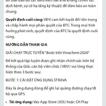
bỏ Giải đấu do các điều kiện bất khả kháng (thiên tai,
dịch bệnh, sự cố hạ tầng kỹ thuật) để đảm bảo an toàn
chung.
Quyết định cuối cùng:
VĐV cam kết tuyệt đối tôn trọng
và chấp hành mọi phán quyết của BTC. Trong mọi tình
huống phát sinh, quyết định của BTC là quyết định cuối
cùng.
HƯỚNG DẪN THAM GIA
GIẢI CHẠY TRỰC TUYẾN “Bước tiến Vinachem 2026”
Để kết quả tập luyện được ghi nhận chính xác trên hệ
thống của Giải, cán bộ viên chức (VĐV) vui lòng thực
hiện theo 3 bước sau:
BƯỚC 1: CÀI ĐẶT ỨNG DỤNG STRAVA
Đây là ứng dụng dùng để ghi lại quãng đường chạy/đi
bộ qua GPS.
Tải ứng dụng:
Vào App Store (iOS) hoặc CH Play