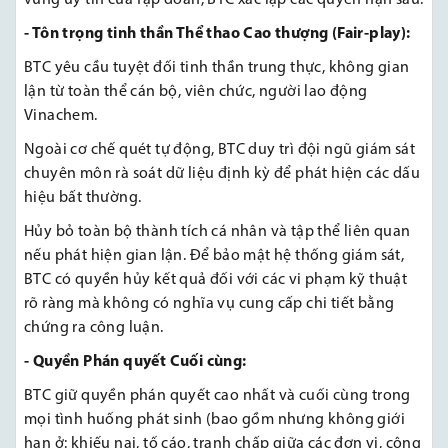
vững uy tín của Tập đoàn, BTC xác lập các quyền hạn sau:
-
Tôn trọng tinh thần Thể thao Cao thượng (Fair-play):
BTC yêu cầu tuyệt đối tinh thần trung thực, không gian
lận từ toàn thể cán bộ, viên chức, người lao động
Vinachem.
Ngoài cơ chế quét tự động, BTC duy trì đội ngũ giám sát
chuyên môn rà soát dữ liệu định kỳ để phát hiện các dấu
hiệu bất thường.
Hủy bỏ toàn bộ thành tích cá nhân và tập thể liên quan
nếu phát hiện gian lận. Để bảo mật hệ thống giám sát,
BTC có quyền hủy kết quả đối với các vi phạm kỹ thuật
rõ ràng mà không có nghĩa vụ cung cấp chi tiết bằng
chứng ra công luận.
- Quyền Phán quyết Cuối cùng:
BTC giữ quyền phán quyết cao nhất và cuối cùng trong
mọi tình huống phát sinh (bao gồm nhưng không giới
hạn ở: khiếu nại, tố cáo, tranh chấp giữa các đơn vị, công