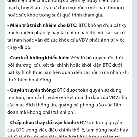
điều kiện thể chất, không có bệnh lý nguy hiểm (tim
mạch, huyết áp...) và tự chịu mọi rủi ro về chấn thương
hoặc sức khỏe trong suốt quá trình tham gia.
-
Miễn trừ trách nhiệm cho BTC:
BTC không chịu bất kỳ
trách nhiệm pháp lý hay tài chính nào đối với các sự cố,
tai nạn hoặc vấn đề sức khỏe của VĐV phát sinh từ việc
chạy/đi bộ.
-
Cam kết không khiếu kiện:
VĐV từ bỏ quyền đòi hỏi
bồi thường, cứu xét tài chính hoặc khởi kiện BTC dưới
bất kỳ hình thức nào liên quan đến các rủi ro cá nhân khi
thực hiện hoạt động.
-
Quyền truyền thông:
BTC được toàn quyền sử dụng
tên tuổi, hình ảnh, video và kết quả thi đấu của VĐV cho
các mục đích thông tin, quảng bá phong trào của Tập
đoàn mà không phải trả chi phí.
-
Chấp nhận thay đổi vận hành:
VĐV tôn trọng quyền
của BTC trong việc điều chỉnh thể lệ, tạm dừng hoặc hủy