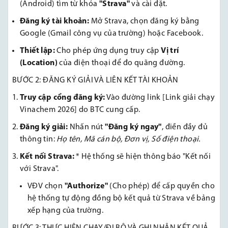
(Android) tìm từ khóa
"Strava"
và cài đặt.
Đăng ký tài khoản:
Mở Strava, chọn đăng ký bằng
Google (Gmail công vụ của trường) hoặc Facebook.
Thiết lập:
Cho phép ứng dụng truy cập
Vị trí
(Location)
của điện thoại để đo quãng đường.
BƯỚC 2: ĐĂNG KÝ GIẢI VÀ LIÊN KẾT TÀI KHOẢN
Truy cập cổng đăng ký:
Vào đường link [Link giải chạy
Vinachem 2026] do BTC cung cấp.
Đăng ký giải:
Nhấn nút
"Đăng ký ngay"
, điền đầy đủ
thông tin:
Họ tên, Mã cán bộ, Đơn vị, Số điện thoại.
Kết nối Strava:
* Hệ thống sẽ hiện thông báo "Kết nối
với Strava".
VĐV chọn
"Authorize"
(Cho phép) để cấp quyền cho
hệ thống tự động đồng bộ kết quả từ Strava về bảng
xếp hạng của trường.