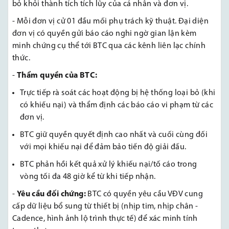
bỏ khỏi thành tích tích lũy của cá nhân và đơn vị.
- Mỗi đơn vị cử 01 đầu mối phụ trách kỹ thuật. Đại diện
đơn vị có quyền gửi báo cáo nghi ngờ gian lận kèm
minh chứng cụ thể tới BTC qua các kênh liên lạc chính
thức.
-
Thẩm quyền của BTC:
Trực tiếp rà soát các hoạt động bị hệ thống loại bỏ (khi
có khiếu nại) và thẩm định các báo cáo vi phạm từ các
đơn vị.
BTC giữ quyền quyết định cao nhất và cuối cùng đối
với mọi khiếu nại để đảm bảo tiến độ giải đấu.
BTC phản hồi kết quả xử lý khiếu nại/tố cáo trong
vòng tối đa 48 giờ kể từ khi tiếp nhận.
-
Yêu cầu đối chứng:
BTC có quyền yêu cầu VĐV cung
cấp dữ liệu bổ sung từ thiết bị (nhịp tim, nhịp chân -
Cadence, hình ảnh lộ trình thực tế) để xác minh tính