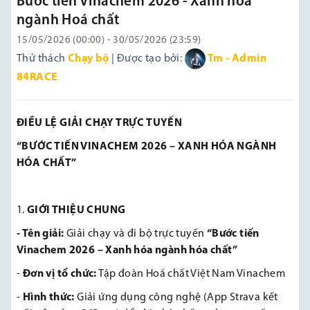
Bước tiến Vinachem 2026 - Xanh hoá
ngành Hoá chất
15/05/2026 (00:00) - 30/05/2026 (23:59)
Thử thách
Chạy bộ
| Được tạo bởi:
Tm - Admin
84RACE
ĐIỀU LỆ GIẢI CHẠY TRỰC TUYẾN
“BƯỚC TIẾN VINACHEM 2026 – XANH HÓA NGÀNH
HÓA CHẤT”
GIỚI THIỆU CHUNG
- Tên giải:
Giải chạy và đi bộ trực tuyến
“Bước tiến
Vinachem 2026 – Xanh hóa ngành hóa chất”
-
Đơn vị tổ chức:
Tập đoàn Hoá chất Việt Nam Vinachem
-
Hình thức:
Giải ứng dụng công nghệ (App Strava kết