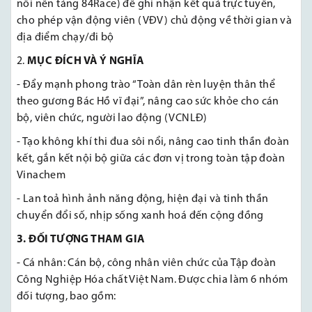
nối nền tảng 84Race) để ghi nhận kết quả trực tuyến,
cho phép vận động viên (VĐV) chủ động về thời gian và
địa điểm chạy/đi bộ
MỤC ĐÍCH VÀ Ý NGHĨA
- Đẩy mạnh phong trào “Toàn dân rèn luyện thân thể
theo gương Bác Hồ vĩ đại”, nâng cao sức khỏe cho cán
bộ, viên chức, người lao động (VCNLĐ)
- Tạo không khí thi đua sôi nổi, nâng cao tinh thần đoàn
kết, gắn kết nội bộ giữa các đơn vị trong toàn tập đoàn
Vinachem
- Lan toả hình ảnh năng động, hiện đại và tinh thần
chuyển đổi số, nhịp sống xanh hoá đến cộng đồng
3. ĐỐI TƯỢNG THAM GIA
- Cá nhân: Cán bộ, công nhân viên chức của Tập đoàn
Công Nghiệp Hóa chất Việt Nam. Được chia làm 6 nhóm
đối tượng, bao gồm: