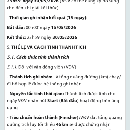
23h59’ ngày 30/05/2026
(VĐV có thể đăng ký bổ sung
cho đến khi giải kết thúc)
-
Thời gian ghi nhận kết quả (15 ngày)
:
Bắt đầu:
00h00’ ngày
15/05/2026
Kết thúc:
23h59’ ngày
30/05/2026
THỂ LỆ VÀ CÁCH TÍNH THÀNH TÍCH
5.1. Cách thức tính thành tích
5.1.1.
Đối với Vận động viên (VĐV)
-
Thành tích ghi nhận:
Là tổng quãng đường (km) chạy/
đi bộ hợp lệ được hệ thống ghi nhận
-
Nguyên tắc tính thời gian:
Thành tích được tính cho
ngày VĐV nhấn nút
Start (Bắt đầu)
hoạt động trên ứng
dụng
-
Tiêu chuẩn hoàn thành (Finisher):
VĐV đạt tổng quãng
đường tích lũy tối thiểu
45km
sẽ được chứng nhận