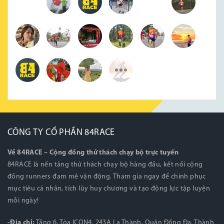
CÔNG TY CỔ PHẦN 84RACE
Về 84RACE – Cộng đồng thử thách chạy bộ trực tuyến
84RACE là nền tảng thử thách chạy bộ hàng đầu, kết nối cộng
đồng runners đam mê vận động. Tham gia ngay để chinh phục
mục tiêu cá nhân, tích lũy huy chương và tạo động lực tập luyện
mỗi ngày!
-Địa chỉ:
Tầng 6, Tòa ICON4, 243A La Thành, Quận Đống Đa, Thành