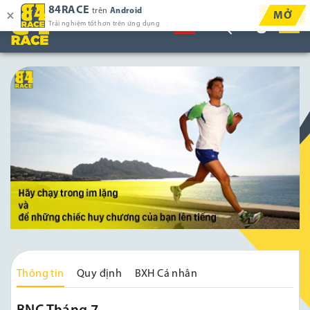
84RACE
trên
Android
MỞ
Trải nghiệm tốt hơn trên ứng dụng
Thông tin
Quy định
BXH Cá nhân