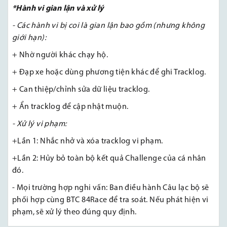
*Hành vi gian lận và xử lý
- Các hành vi bị coi là gian lận bao gồm (nhưng không
giới hạn):
+ Nhờ người khác chạy hộ.
+ Đạp xe hoặc dùng phương tiện khác để ghi Tracklog.
+ Can thiệp/chỉnh sửa dữ liệu tracklog.
+ Ẩn tracklog để cập nhật muộn.
- Xử lý vi phạm:
+Lần 1: Nhắc nhở và xóa tracklog vi phạm.
+Lần 2: Hủy bỏ toàn bộ kết quả Challenge của cá nhân
đó.
- Mọi trường hợp nghi vấn: Ban điều hành Câu lạc bộ sẽ
phối hợp cùng BTC 84Race để tra soát. Nếu phát hiện vi
phạm, sẽ xử lý theo đúng quy định.