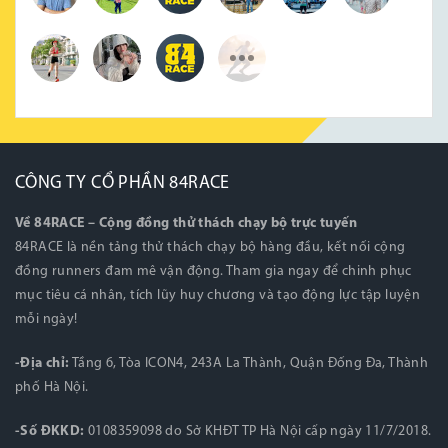
CÔNG TY CỔ PHẦN 84RACE
Về 84RACE – Cộng đồng thử thách chạy bộ trực tuyến
84RACE là nền tảng thử thách chạy bộ hàng đầu, kết nối cộng
đồng runners đam mê vận động. Tham gia ngay để chinh phục
mục tiêu cá nhân, tích lũy huy chương và tạo động lực tập luyện
mỗi ngày!
-Địa chỉ:
Tầng 6, Tòa ICON4, 243A La Thành, Quận Đống Đa, Thành
phố Hà Nội.
-Số ĐKKD:
0108359098 do Sở KHĐT TP Hà Nội cấp ngày 11/7/2018.