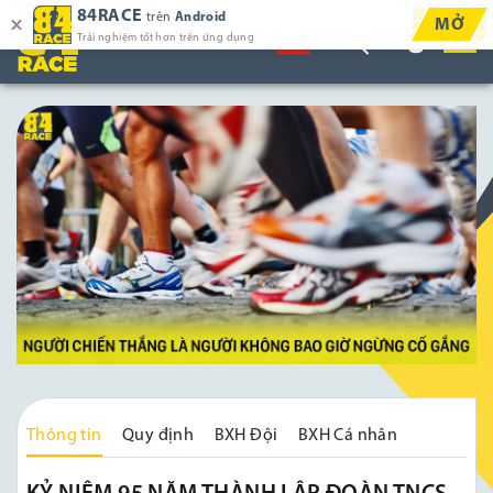
84RACE
trên
Android
MỞ
Trải nghiệm tốt hơn trên ứng dụng
Thông tin
Quy định
BXH Đội
BXH Cá nhân