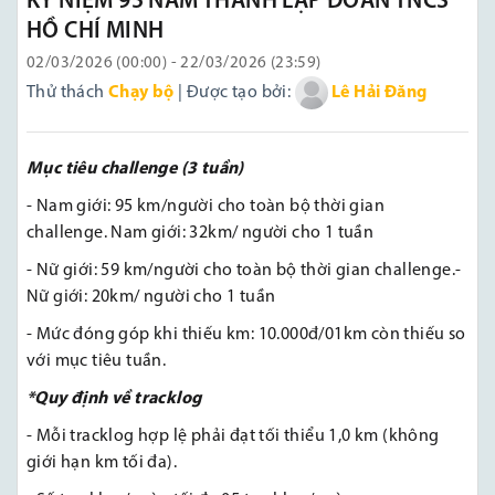
KỶ NIỆM 95 NĂM THÀNH LẬP ĐOÀN TNCS
HỒ CHÍ MINH
02/03/2026 (00:00) - 22/03/2026 (23:59)
Thử thách
Chạy bộ
| Được tạo bởi:
Lê Hải Đăng
M
ục tiêu
c
hallenge (3 tuần)
- Nam giới: 95 km/người cho toàn bộ thời gian
challenge. Nam giới: 32km/ người cho 1 tuần
- Nữ giới: 59 km/người cho toàn bộ thời gian challenge.-
Nữ giới: 20km/ người cho 1 tuần
- Mức đóng góp khi thiếu km: 10.000đ/01km còn thiếu so
với mục tiêu tuần.
*Quy định về tracklog
- Mỗi tracklog hợp lệ phải đạt tối thiểu 1,0 km (không
giới hạn km tối đa).